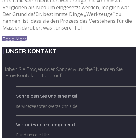
durch die verschiedenen Werkzeuge, die von diesen
Religionen als Medium eingesetzt werden, möglich war.
Der Grund dafür, bestimmte Dinge „Werkzeuge“ zu
nennen, ist, dass sie den Prozess des Verstehens für die
Massen darüber, was „unsere“ […]
Read More
UNSER KONTAKT
Haben Sie Fragen oder Sonderwünsche? Nehmen Sie
gerne Kontakt mit uns auf.
Schreiben Sie uns eine Mail
service@esoterikverzeichnis.de
Wir antworten umgehend
Rund um die Uhr