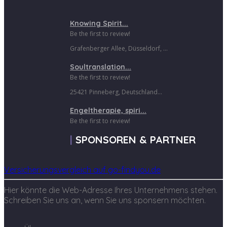
Knowing Spirit...
Be the first to review!
Grafenberger Allee, Düsseldorf, ...
Soultranslation...
Be the first to review!
25421 Pinneberg, Deutschland...
Engeltherapie, spiri...
Be the first to review!
SPONSOREN & PARTNER
Versicherungsvergleich auf go-findyou.de
Hier könnte die Web-Adresse Ihres Unternehmens stehen.
Schreiben Sie uns an, wenn Sie uns sponsern möchten.