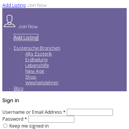
Add Listing
Join Now
Join Now
Add Listing
Esoterische Branchen
Allg. Esoterik
Erdheilung
Lebenshilfe
New Age
Shop
Weisheitslehren
Blog
Sign in
Username or Email Address *
Password *
Keep me signed in