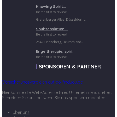
Knowing Spirit...
Be the first to review!
Grafenberger Allee, Düsseldorf, ...
Soultranslation...
Be the first to review!
25421 Pinneberg, Deutschland...
Engeltherapie, spiri...
Be the first to review!
SPONSOREN & PARTNER
Versicherungsvergleich auf go-findyou.de
Hier könnte die Web-Adresse Ihres Unternehmens stehen.
Schreiben Sie uns an, wenn Sie uns sponsern möchten.
Über uns