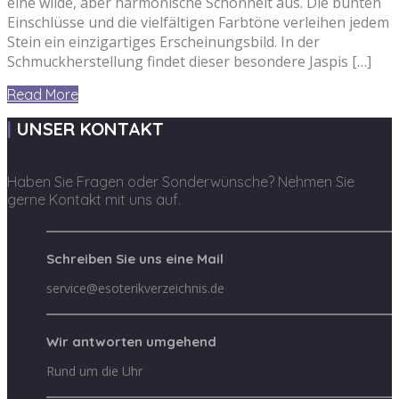
eine wilde, aber harmonische Schönheit aus. Die bunten
Einschlüsse und die vielfältigen Farbtöne verleihen jedem
Stein ein einzigartiges Erscheinungsbild. In der
Schmuckherstellung findet dieser besondere Jaspis […]
Read More
UNSER KONTAKT
Haben Sie Fragen oder Sonderwünsche? Nehmen Sie
gerne Kontakt mit uns auf.
Schreiben Sie uns eine Mail
service@esoterikverzeichnis.de
Wir antworten umgehend
Rund um die Uhr