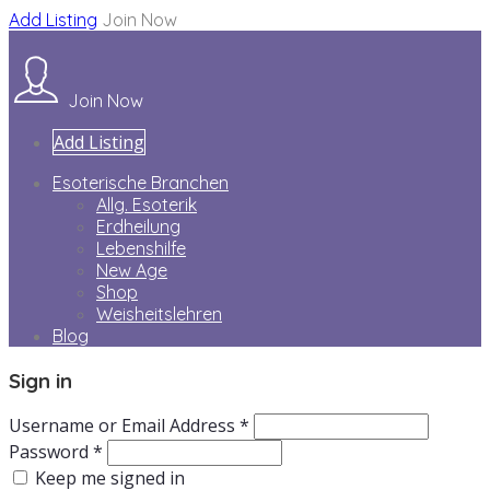
Add Listing
Join Now
Join Now
Add Listing
Esoterische Branchen
Allg. Esoterik
Erdheilung
Lebenshilfe
New Age
Shop
Weisheitslehren
Blog
Sign in
Username or Email Address *
Password *
Keep me signed in