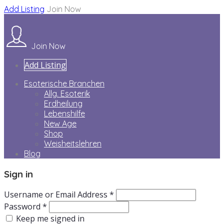
Add Listing
Join Now
Join Now
Add Listing
Esoterische Branchen
Allg. Esoterik
Erdheilung
Lebenshilfe
New Age
Shop
Weisheitslehren
Blog
Sign in
Username or Email Address *
Password *
Keep me signed in