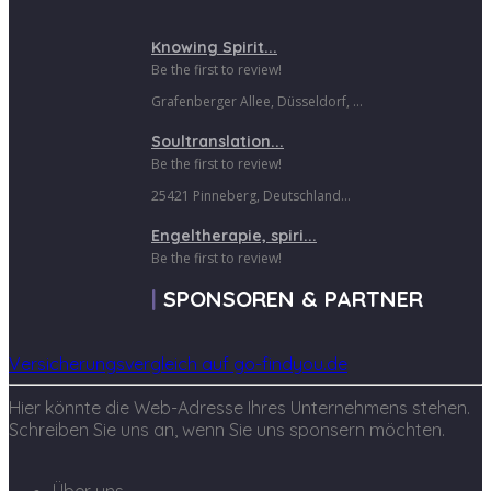
Knowing Spirit...
Be the first to review!
Grafenberger Allee, Düsseldorf, ...
Soultranslation...
Be the first to review!
25421 Pinneberg, Deutschland...
Engeltherapie, spiri...
Be the first to review!
SPONSOREN & PARTNER
Versicherungsvergleich auf go-findyou.de
Hier könnte die Web-Adresse Ihres Unternehmens stehen.
Schreiben Sie uns an, wenn Sie uns sponsern möchten.
Über uns