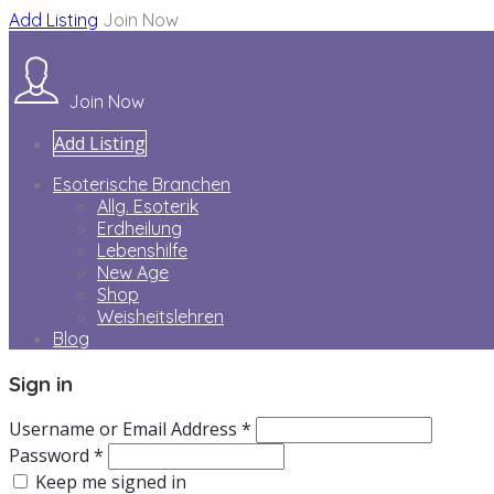
Add Listing
Join Now
Join Now
Add Listing
Esoterische Branchen
Allg. Esoterik
Erdheilung
Lebenshilfe
New Age
Shop
Weisheitslehren
Blog
Sign in
Username or Email Address *
Password *
Keep me signed in