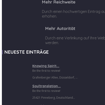
Mehr Reichweite
Durch einen hochwertigen Eintrag au
erhöhen.
Mehr Autorität
Durch eine Verlinkung auf Ihre Web
werden.
NEUESTE EINTRÄGE
Knowing Spirit...
Be the first to review!
Grafenberger Allee, Düsseldorf, ...
Soultranslation...
Be the first to review!
25421 Pinneberg, Deutschland...