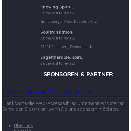
Knowing Spirit...
Be the first to review!
Grafenberger Allee, Düsseldorf, ...
Soultranslation...
Be the first to review!
25421 Pinneberg, Deutschland...
Engeltherapie, spiri...
Be the first to review!
SPONSOREN & PARTNER
Versicherungsvergleich auf go-findyou.de
Hier könnte die Web-Adresse Ihres Unternehmens stehen.
Schreiben Sie uns an, wenn Sie uns sponsern möchten.
Über uns