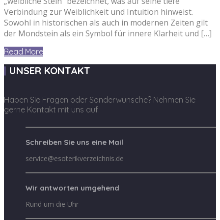
„weibliche Stein“ bezeichnet, was auf seine tiefe
Verbindung zur Weiblichkeit und Intuition hinweist.
Sowohl in historischen als auch in modernen Zeiten gilt
der Mondstein als ein Symbol für innere Klarheit und […]
Read More
UNSER KONTAKT
Haben Sie Fragen oder Sonderwünsche? Nehmen Sie
gerne Kontakt mit uns auf.
Schreiben Sie uns eine Mail
service@esoterikverzeichnis.de
Wir antworten umgehend
Rund um die Uhr