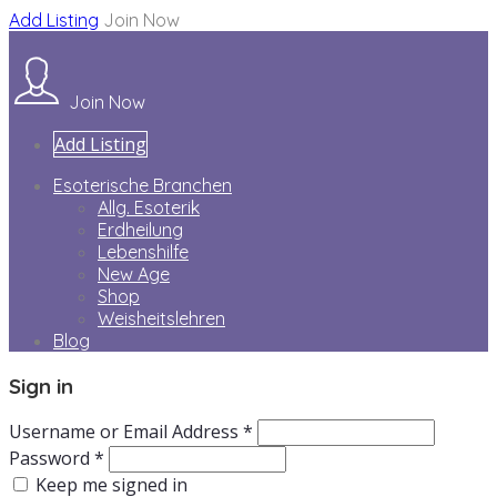
Add Listing
Join Now
Join Now
Add Listing
Esoterische Branchen
Allg. Esoterik
Erdheilung
Lebenshilfe
New Age
Shop
Weisheitslehren
Blog
Sign in
Username or Email Address *
Password *
Keep me signed in