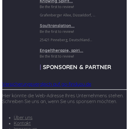
Knowing Spirit...
Be the first to review!
Grafenberger Allee, Düsseldorf, ...
Soultranslation...
Be the first to review!
25421 Pinneberg, Deutschland...
Engeltherapie, spiri...
Be the first to review!
SPONSOREN & PARTNER
Versicherungsvergleich auf go-findyou.de
Hier könnte die Web-Adresse Ihres Unternehmens stehen.
Schreiben Sie uns an, wenn Sie uns sponsern möchten.
Über uns
Kontakt
Impressum