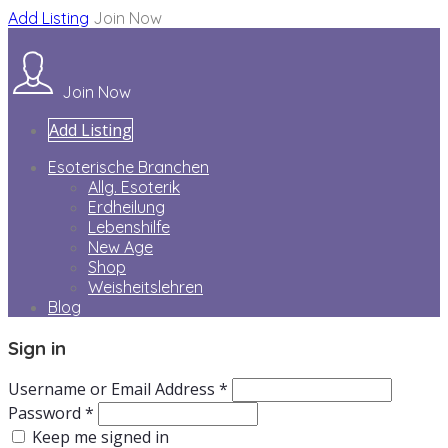
Add Listing
Join Now
Join Now
Add Listing
Esoterische Branchen
Allg. Esoterik
Erdheilung
Lebenshilfe
New Age
Shop
Weisheitslehren
Blog
Sign in
Username or Email Address *
Password *
Keep me signed in