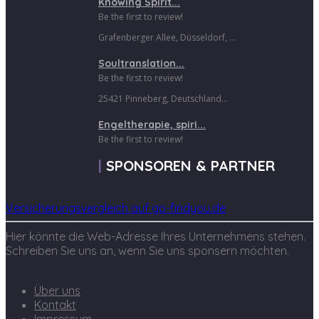
Knowing Spirit...
Be the first to review!
Grafenberger Allee, Düsseldorf, ...
Soultranslation...
Be the first to review!
25421 Pinneberg, Deutschland...
Engeltherapie, spiri...
Be the first to review!
SPONSOREN & PARTNER
Versicherungsvergleich auf go-findyou.de
Hier könnte die Web-Adresse Ihres Unternehmens stehen.
Schreiben Sie uns an, wenn Sie uns sponsern möchten.
Über uns
Kontakt
Impressum