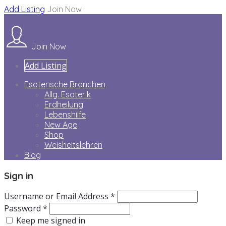
Add Listing
Join Now
Join Now
Add Listing
Esoterische Branchen
Allg. Esoterik
Erdheilung
Lebenshilfe
New Age
Shop
Weisheitslehren
Blog
Sign in
Username or Email Address *
Password *
Keep me signed in