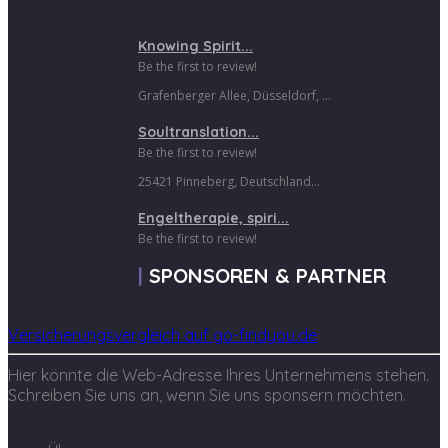
Knowing Spirit...
Be the first to review!
Grafenberger Allee, Düsseldorf, ...
Soultranslation...
Be the first to review!
25421 Pinneberg, Deutschland...
Engeltherapie, spiri...
Be the first to review!
SPONSOREN & PARTNER
Versicherungsvergleich auf go-findyou.de
Hier könnte die Web-Adresse Ihres Unternehmens stehen.
Schreiben Sie uns an, wenn Sie uns sponsern möchten.