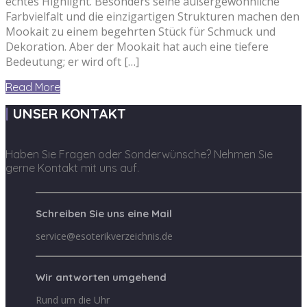
echtes Highlight. Besonders seine außergewöhnliche
Farbvielfalt und die einzigartigen Strukturen machen den
Mookait zu einem begehrten Stück für Schmuck und
Dekoration. Aber der Mookait hat auch eine tiefere
Bedeutung; er wird oft […]
Read More
UNSER KONTAKT
Haben Sie Fragen oder Sonderwünsche? Nehmen Sie
gerne Kontakt mit uns auf.
Schreiben Sie uns eine Mail
service@esoterikverzeichnis.de
Wir antworten umgehend
Rund um die Uhr