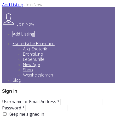
Add Listing
Join Now
Join Now
Add Listing
Esoterische Branchen
Allg. Esoterik
Erdheilung
Lebenshilfe
New Age
Shop
Weisheitslehren
Blog
Sign in
Username or Email Address *
Password *
Keep me signed in