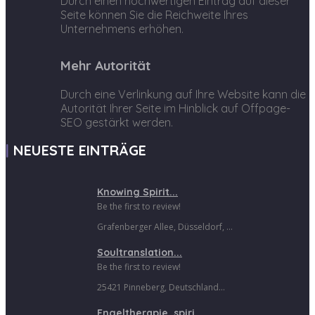
Durch einen hochwertigen Eintrag auf dieser
Seite können Sie die Reichweite Ihres
Unternehmens erhöhen.
Mehr Autorität
Durch eine Verlinkung auf Ihre Website kann die
Autorität Ihrer Seite im Hinblick auf Offpage-
SEO gestärkt werden.
NEUESTE EINTRÄGE
Knowing Spirit...
Be the first to review!
Grafenberger Allee, Düsseldorf, ...
Soultranslation...
Be the first to review!
25421 Pinneberg, Deutschland...
Engeltherapie, spiri...