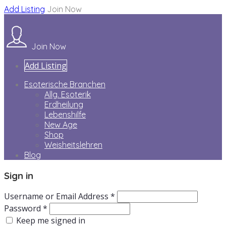
Add Listing
Join Now
Join Now
Add Listing
Esoterische Branchen
Allg. Esoterik
Erdheilung
Lebenshilfe
New Age
Shop
Weisheitslehren
Blog
Sign in
Username or Email Address *
Password *
Keep me signed in