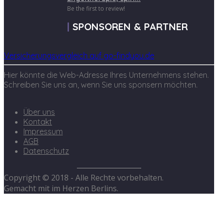
Be the first to review!
SPONSOREN & PARTNER
Versicherungsvergleich auf go-findyou.de
Hier könnte die Web-Adresse Ihres Unternehmens stehen.
Schreiben Sie uns an, wenn Sie uns sponsern möchten.
Über uns
Kontakt
Impressum
AGB
Datenschutz
Copyright © 2018 - Alle Rechte vorbehalten.
Gemacht mit
im Herzen Berlins.