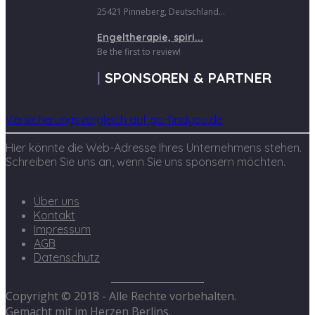
25421 Pinneberg, Deutschland...
Engeltherapie, spiri...
Be the first to review!
SPONSOREN & PARTNER
Versicherungsvergleich auf go-findyou.de
Hier könnte die Web-Adresse Ihres Unternehmens stehen.
Schreiben Sie uns an, wenn Sie uns sponsern möchten.
Über uns
Kontakt
Impressum
AGB
Datenschutz
Copyright © 2018 - Alle Rechte vorbehalten.
Gemacht mit
im Herzen Berlins.