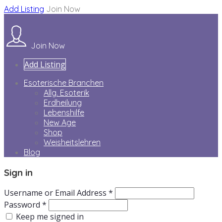
Add Listing
Join Now
Join Now
Add Listing
Esoterische Branchen
Allg. Esoterik
Erdheilung
Lebenshilfe
New Age
Shop
Weisheitslehren
Blog
Sign in
Username or Email Address *
Password *
Keep me signed in