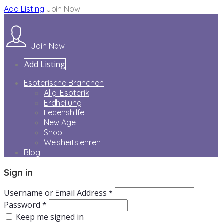
Add Listing
Join Now
Join Now
Add Listing
Esoterische Branchen
Allg. Esoterik
Erdheilung
Lebenshilfe
New Age
Shop
Weisheitslehren
Blog
Sign in
Username or Email Address *
Password *
Keep me signed in