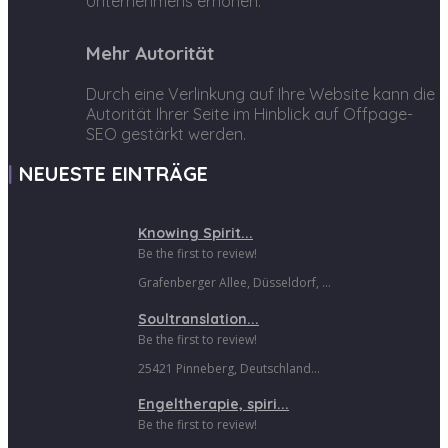
Unternehmens erhöhen.
Mehr Autorität
Durch eine Verlinkung auf Ihre Website kann die
Autorität Ihrer Seite im Hinblick auf Offpage-
SEO gestärkt werden.
NEUESTE EINTRÄGE
Knowing Spirit...
Be the first to review!
Grafenberger Allee, Düsseldorf, ...
Soultranslation...
Be the first to review!
25421 Pinneberg, Deutschland...
Engeltherapie, spiri...
Be the first to review!