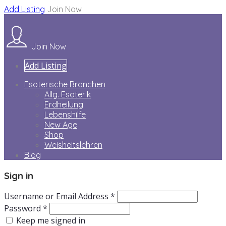
Add Listing
Join Now
Join Now
Add Listing
Esoterische Branchen
Allg. Esoterik
Erdheilung
Lebenshilfe
New Age
Shop
Weisheitslehren
Blog
Sign in
Username or Email Address *
Password *
Keep me signed in