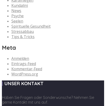
Kartenlegen
Kundalini
News
Psyche
Seelen
Spirituelle Gesundheit
Stressabbau
Tips & Tricks
Meta
Anmelden
Eintrags-Feed
Kommentar-Feed
WordPress.org
UNSER KONTAKT
Haben Sie Fragen oder Sonderwünsche? Nehmen Sie
gerne Kontakt mit uns auf.