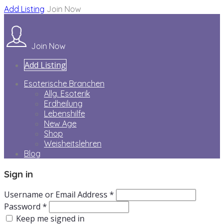
Add Listing
Join Now
Join Now
Add Listing
Esoterische Branchen
Allg. Esoterik
Erdheilung
Lebenshilfe
New Age
Shop
Weisheitslehren
Blog
Sign in
Username or Email Address *
Password *
Keep me signed in