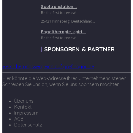
Soultranslation...
Be the first to review!
25421 Pinneberg, Deutschland...
Engeltherapie, spiri...
Be the first to review!
SPONSOREN & PARTNER
Versicherungsvergleich auf go-findyou.de
Hier könnte die Web-Adresse Ihres Unternehmens stehen.
Schreiben Sie uns an, wenn Sie uns sponsern möchten.
Über uns
Kontakt
Impressum
AGB
Datenschutz