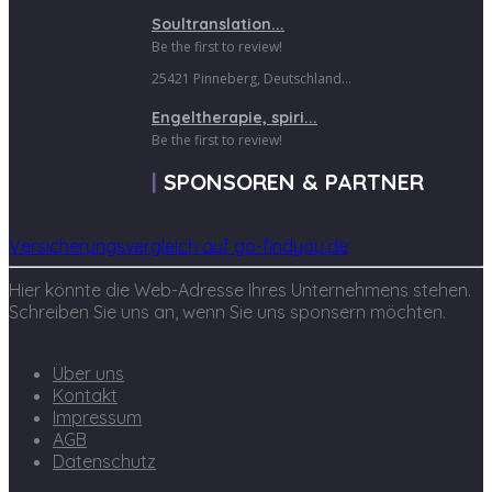
Soultranslation...
Be the first to review!
25421 Pinneberg, Deutschland...
Engeltherapie, spiri...
Be the first to review!
SPONSOREN & PARTNER
Versicherungsvergleich auf go-findyou.de
Hier könnte die Web-Adresse Ihres Unternehmens stehen.
Schreiben Sie uns an, wenn Sie uns sponsern möchten.
Über uns
Kontakt
Impressum
AGB
Datenschutz