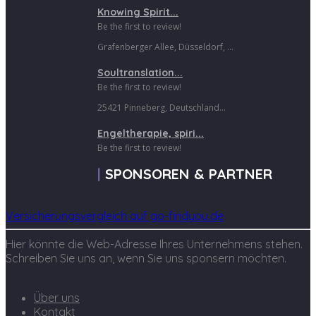
Knowing Spirit...
Be the first to review!
Grafenberger Allee, Düsseldorf, ...
Soultranslation...
Be the first to review!
25421 Pinneberg, Deutschland...
Engeltherapie, spiri...
Be the first to review!
SPONSOREN & PARTNER
Versicherungsvergleich auf go-findyou.de
Hier könnte die Web-Adresse Ihres Unternehmens stehen.
Schreiben Sie uns an, wenn Sie uns sponsern möchten.
Über uns
Kontakt