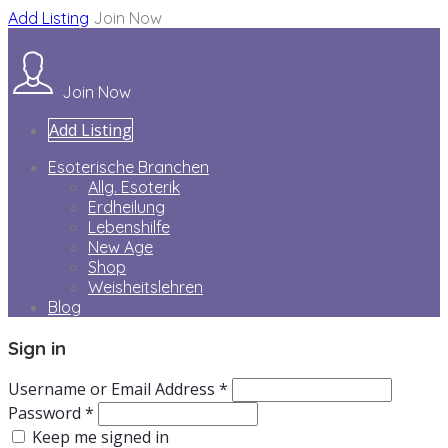
Add Listing
Join Now
Join Now
Add Listing
Esoterische Branchen
Allg. Esoterik
Erdheilung
Lebenshilfe
New Age
Shop
Weisheitslehren
Blog
Sign in
Username or Email Address *
Password *
Keep me signed in