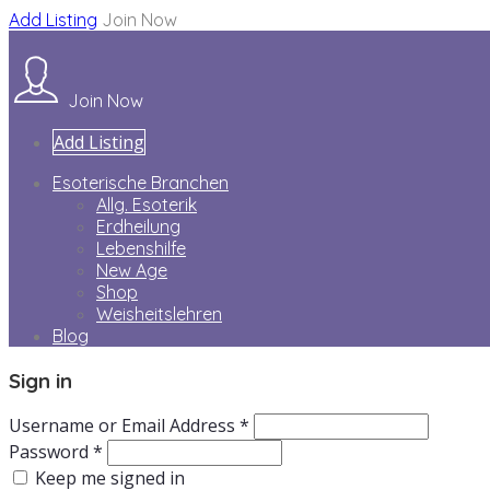
Add Listing
Join Now
Join Now
Add Listing
Esoterische Branchen
Allg. Esoterik
Erdheilung
Lebenshilfe
New Age
Shop
Weisheitslehren
Blog
Sign in
Username or Email Address *
Password *
Keep me signed in