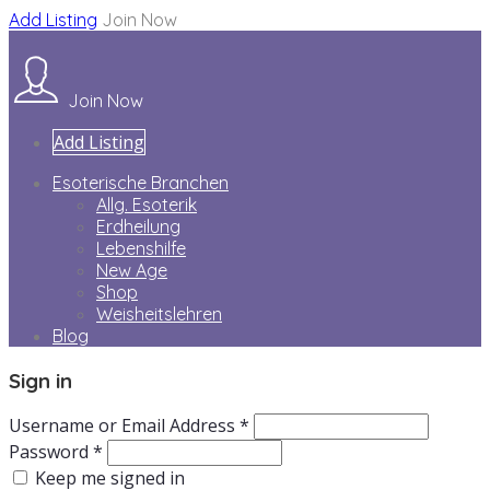
Add Listing
Join Now
Join Now
Add Listing
Esoterische Branchen
Allg. Esoterik
Erdheilung
Lebenshilfe
New Age
Shop
Weisheitslehren
Blog
Sign in
Username or Email Address *
Password *
Keep me signed in