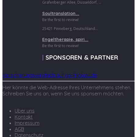
Grafenberger Allee, Düsseldorf, ...
Soultranslation...
Be the first to review!
25421 Pinneberg, Deutschland...
Engeltherapie, spiri...
Be the first to review!
SPONSOREN & PARTNER
Versicherungsvergleich auf go-findyou.de
Hier könnte die Web-Adresse Ihres Unternehmens stehen.
Schreiben Sie uns an, wenn Sie uns sponsern möchten.
Über uns
Kontakt
Impressum
AGB
Datenschutz