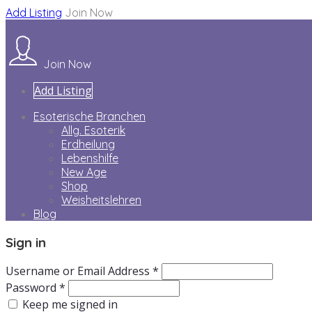
Add Listing
Join Now
Join Now
Add Listing
Esoterische Branchen
Allg. Esoterik
Erdheilung
Lebenshilfe
New Age
Shop
Weisheitslehren
Blog
Sign in
Username or Email Address *
Password *
Keep me signed in