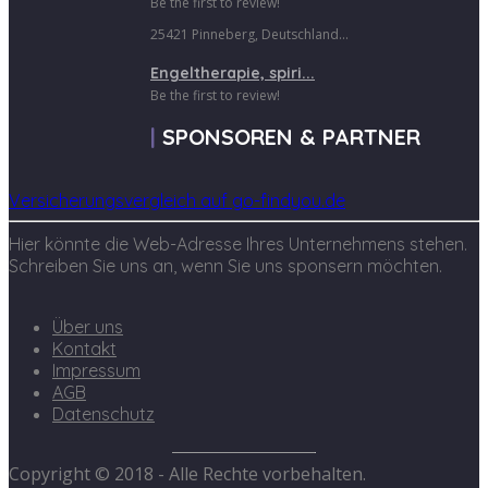
Be the first to review!
25421 Pinneberg, Deutschland...
Engeltherapie, spiri...
Be the first to review!
SPONSOREN & PARTNER
Versicherungsvergleich auf go-findyou.de
Hier könnte die Web-Adresse Ihres Unternehmens stehen.
Schreiben Sie uns an, wenn Sie uns sponsern möchten.
Über uns
Kontakt
Impressum
AGB
Datenschutz
Copyright © 2018 - Alle Rechte vorbehalten.