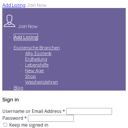
Add Listing
Join Now
Join Now
Add Listing
Esoterische Branchen
Allg. Esoterik
Erdheilung
Lebenshilfe
New Age
Shop
Weisheitslehren
Blog
Sign in
Username or Email Address *
Password *
Keep me signed in