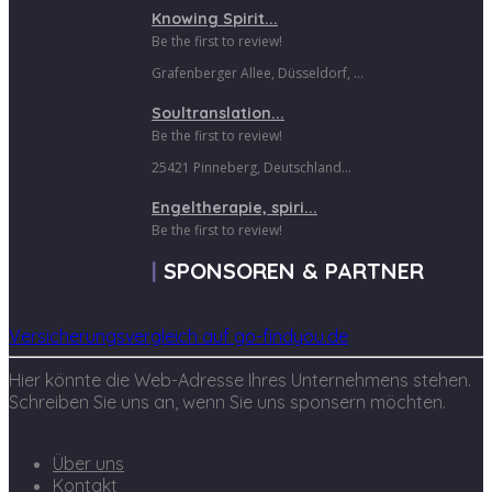
Knowing Spirit...
Be the first to review!
Grafenberger Allee, Düsseldorf, ...
Soultranslation...
Be the first to review!
25421 Pinneberg, Deutschland...
Engeltherapie, spiri...
Be the first to review!
SPONSOREN & PARTNER
Versicherungsvergleich auf go-findyou.de
Hier könnte die Web-Adresse Ihres Unternehmens stehen.
Schreiben Sie uns an, wenn Sie uns sponsern möchten.
Über uns
Kontakt