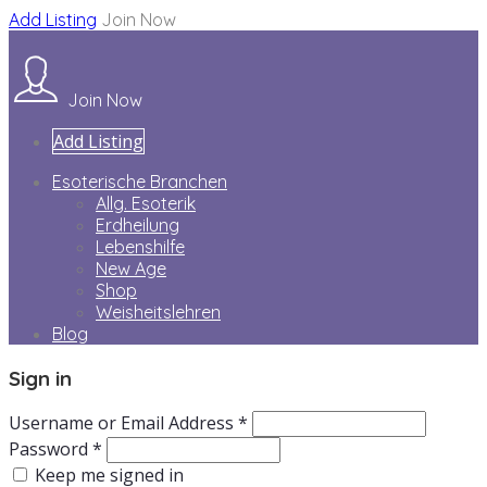
Add Listing
Join Now
Join Now
Add Listing
Esoterische Branchen
Allg. Esoterik
Erdheilung
Lebenshilfe
New Age
Shop
Weisheitslehren
Blog
Sign in
Username or Email Address *
Password *
Keep me signed in