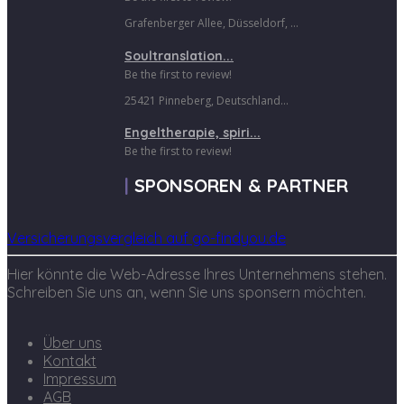
Grafenberger Allee, Düsseldorf, ...
Soultranslation...
Be the first to review!
25421 Pinneberg, Deutschland...
Engeltherapie, spiri...
Be the first to review!
SPONSOREN & PARTNER
Versicherungsvergleich auf go-findyou.de
Hier könnte die Web-Adresse Ihres Unternehmens stehen.
Schreiben Sie uns an, wenn Sie uns sponsern möchten.
Über uns
Kontakt
Impressum
AGB