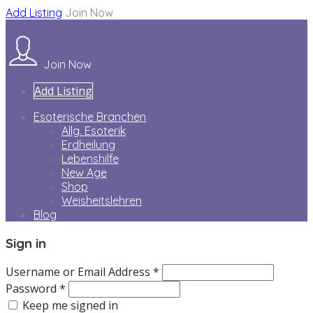
Add Listing
Join Now
Join Now
Add Listing
Esoterische Branchen
Allg. Esoterik
Erdheilung
Lebenshilfe
New Age
Shop
Weisheitslehren
Blog
Sign in
Username or Email Address *
Password *
Keep me signed in