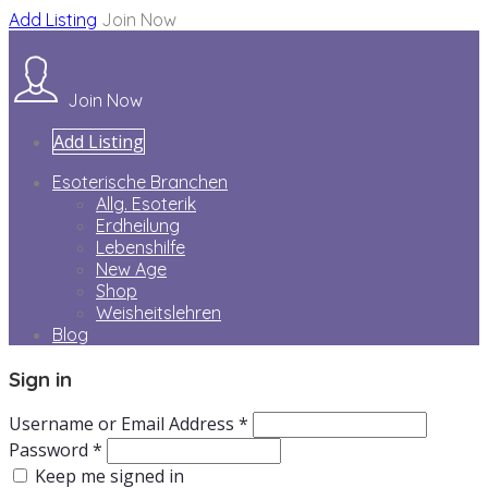
Add Listing
Join Now
Join Now
Add Listing
Esoterische Branchen
Allg. Esoterik
Erdheilung
Lebenshilfe
New Age
Shop
Weisheitslehren
Blog
Sign in
Username or Email Address *
Password *
Keep me signed in