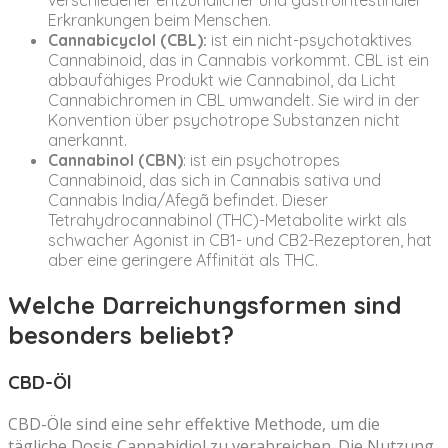
verschiedener entzündlicher und gastrointestinaler
Erkrankungen beim Menschen.
Cannabicyclol (CBL):
ist ein nicht-psychotaktives
Cannabinoid, das in Cannabis vorkommt. CBL ist ein
abbaufähiges Produkt wie Cannabinol, da Licht
Cannabichromen in CBL umwandelt. Sie wird in der
Konvention über psychotrope Substanzen nicht
anerkannt.
Cannabinol (CBN)
: ist ein psychotropes
Cannabinoid, das sich in Cannabis sativa und
Cannabis India/Afegã befindet. Dieser
Tetrahydrocannabinol (THC)-Metabolite wirkt als
schwacher Agonist in CB1- und CB2-Rezeptoren, hat
aber eine geringere Affinität als THC.
Welche Darreichungsformen sind
besonders beliebt?
CBD-Öl
CBD-Öle sind eine sehr effektive Methode, um die
tägliche Dosis Cannabidiol zu verabreichen. Die Nutzung