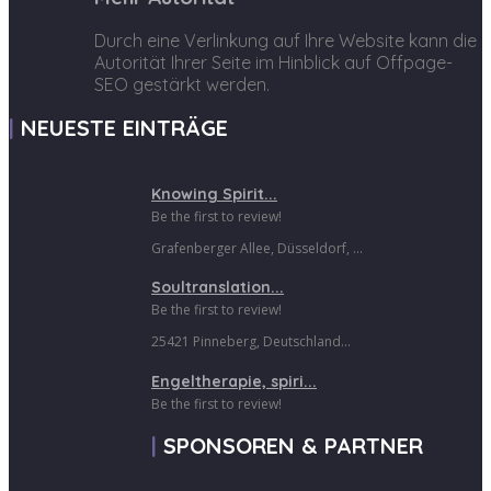
Durch eine Verlinkung auf Ihre Website kann die
Autorität Ihrer Seite im Hinblick auf Offpage-
SEO gestärkt werden.
NEUESTE EINTRÄGE
Knowing Spirit...
Be the first to review!
Grafenberger Allee, Düsseldorf, ...
Soultranslation...
Be the first to review!
25421 Pinneberg, Deutschland...
Engeltherapie, spiri...
Be the first to review!
SPONSOREN & PARTNER