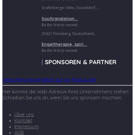
Grafenberger Allee, Düsseldorf, ...
Soultranslation...
Be the first to review!
25421 Pinneberg, Deutschland...
Engeltherapie, spiri...
Be the first to review!
SPONSOREN & PARTNER
Versicherungsvergleich auf go-findyou.de
Hier könnte die Web-Adresse Ihres Unternehmens stehen.
Schreiben Sie uns an, wenn Sie uns sponsern möchten.
Über uns
Kontakt
Impressum
AGB