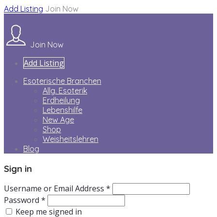
Add Listing
Join Now
Join Now
Add Listing
Esoterische Branchen
Allg. Esoterik
Erdheilung
Lebenshilfe
New Age
Shop
Weisheitslehren
Blog
Sign in
Username or Email Address *
Password *
Keep me signed in