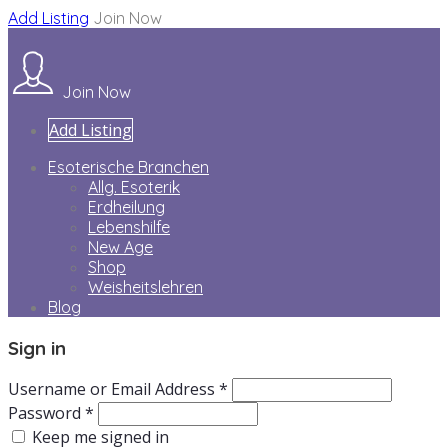
Add Listing
Join Now
Join Now
Add Listing
Esoterische Branchen
Allg. Esoterik
Erdheilung
Lebenshilfe
New Age
Shop
Weisheitslehren
Blog
Sign in
Username or Email Address *
Password *
Keep me signed in