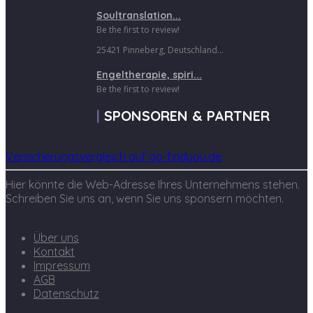
Soultranslation...
Be the first to review!
25421 Pinneberg, Deutschland...
Engeltherapie, spiri...
Be the first to review!
SPONSOREN & PARTNER
Versicherungsvergleich auf go-findyou.de
Hier könnte die Web-Adresse Ihres Unternehmens stehen.
Schreiben Sie uns an, wenn Sie uns sponsern möchten.
Über uns
Kontakt
Impressum
AGB
Datenschutz