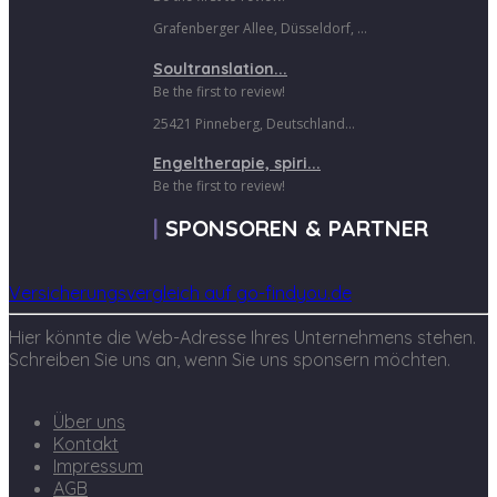
Grafenberger Allee, Düsseldorf, ...
Soultranslation...
Be the first to review!
25421 Pinneberg, Deutschland...
Engeltherapie, spiri...
Be the first to review!
SPONSOREN & PARTNER
Versicherungsvergleich auf go-findyou.de
Hier könnte die Web-Adresse Ihres Unternehmens stehen.
Schreiben Sie uns an, wenn Sie uns sponsern möchten.
Über uns
Kontakt
Impressum
AGB