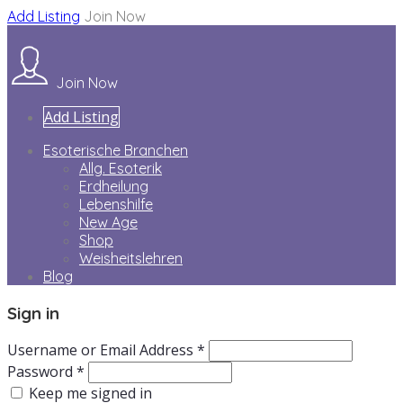
Add Listing
Join Now
Join Now
Add Listing
Esoterische Branchen
Allg. Esoterik
Erdheilung
Lebenshilfe
New Age
Shop
Weisheitslehren
Blog
Sign in
Username or Email Address *
Password *
Keep me signed in