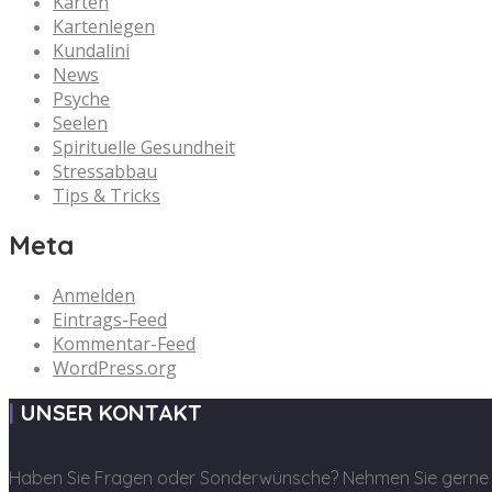
Karten
Kartenlegen
Kundalini
News
Psyche
Seelen
Spirituelle Gesundheit
Stressabbau
Tips & Tricks
Meta
Anmelden
Eintrags-Feed
Kommentar-Feed
WordPress.org
UNSER KONTAKT
Haben Sie Fragen oder Sonderwünsche? Nehmen Sie gerne K