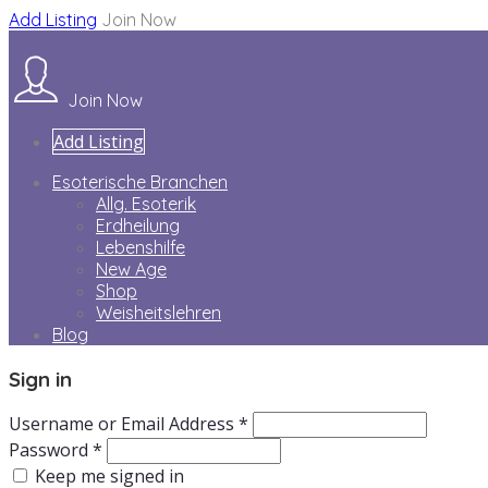
Add Listing
Join Now
Join Now
Add Listing
Esoterische Branchen
Allg. Esoterik
Erdheilung
Lebenshilfe
New Age
Shop
Weisheitslehren
Blog
Sign in
Username or Email Address *
Password *
Keep me signed in