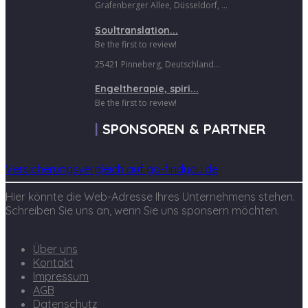
Grafenberger Allee, Düsseldorf, ...
Soultranslation...
Be the first to review!
25421 Pinneberg, Deutschland...
Engeltherapie, spiri...
Be the first to review!
SPONSOREN & PARTNER
Versicherungsvergleich auf go-findyou.de
Hier könnte die Web-Adresse Ihres Unternehmens stehen.
Schreiben Sie uns an, wenn Sie uns sponsern möchten.
Über uns
Kontakt
Impressum
AGB
Datenschutz