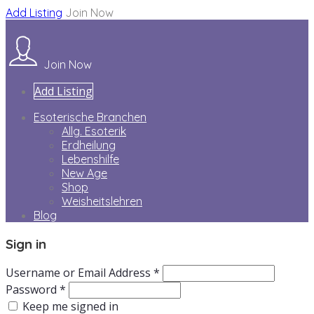
Add Listing
Join Now
Join Now
Add Listing
Esoterische Branchen
Allg. Esoterik
Erdheilung
Lebenshilfe
New Age
Shop
Weisheitslehren
Blog
Sign in
Username or Email Address *
Password *
Keep me signed in