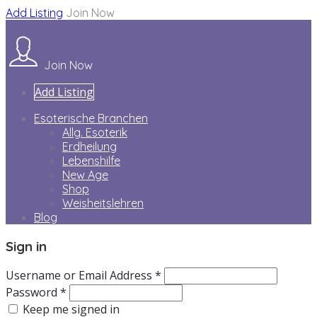
Add Listing
Join Now
Join Now
Add Listing
Esoterische Branchen
Allg. Esoterik
Erdheilung
Lebenshilfe
New Age
Shop
Weisheitslehren
Blog
Sign in
Username or Email Address *
Password *
Keep me signed in