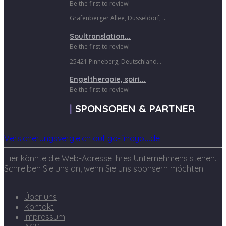
Be the first to review!
Grafenberger Allee, Düsseldorf, ...
Soultranslation...
Be the first to review!
25421 Pinneberg, Deutschland...
Engeltherapie, spiri...
Be the first to review!
SPONSOREN & PARTNER
Versicherungsvergleich auf go-findyou.de
Hier könnte die Web-Adresse Ihres Unternehmens stehen.
Schreiben Sie uns an, wenn Sie uns sponsern möchten.
Über uns
Kontakt
Impressum